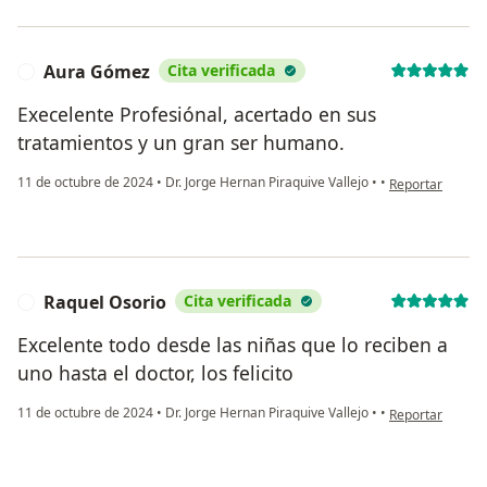
Aura Gómez
Cita verificada
A
Execelente Profesiónal, acertado en sus
tratamientos y un gran ser humano.
en opinión del 
11 de octubre de 2024
•
Dr. Jorge Hernan Piraquive Vallejo
•
•
Reportar
Raquel Osorio
Cita verificada
R
Excelente todo desde las niñas que lo reciben a
uno hasta el doctor, los felicito
en opinión del u
11 de octubre de 2024
•
Dr. Jorge Hernan Piraquive Vallejo
•
•
Reportar