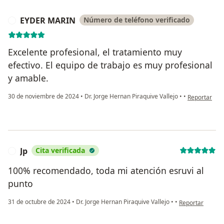
EYDER MARIN
Número de teléfono verificado
E
Excelente profesional, el tratamiento muy
efectivo. El equipo de trabajo es muy profesional
y amable.
en opinión d
30 de noviembre de 2024
•
Dr. Jorge Hernan Piraquive Vallejo
•
•
Reportar
Jp
Cita verificada
J
100% recomendado, toda mi atención esruvi al
punto
en opinión del u
31 de octubre de 2024
•
Dr. Jorge Hernan Piraquive Vallejo
•
•
Reportar