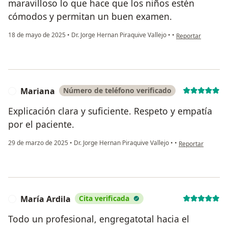
maravilloso lo que hace que los niños estén
cómodos y permitan un buen examen.
en opinión del usu
18 de mayo de 2025
•
Dr. Jorge Hernan Piraquive Vallejo
•
•
Reportar
Mariana
Número de teléfono verificado
M
Explicación clara y suficiente. Respeto y empatía
por el paciente.
en opinión del u
29 de marzo de 2025
•
Dr. Jorge Hernan Piraquive Vallejo
•
•
Reportar
María Ardila
Cita verificada
M
Todo un profesional, engregatotal hacia el