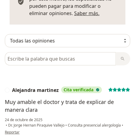
pueden pagar para modificar o
Más informació
eliminar opiniones.
Saber más.
Busca en opiniones
Alejandra martinez
Cita verificada
A
Muy amable el doctor y trata de explicar de
manera clara
24 de octubre de 2025
•
Dr. Jorge Hernan Piraquive Vallejo
•
Consulta presencial alergología
•
en opinión del usuario Alejandra martinez
Reportar