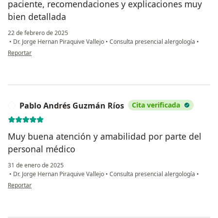
paciente, recomendaciones y explicaciones muy
bien detallada
22 de febrero de 2025
•
Dr. Jorge Hernan Piraquive Vallejo
•
Consulta presencial alergología
•
en opinión del usuario María Ardila
Reportar
Pablo Andrés Guzmán Ríos
Cita verificada
P
Muy buena atención y amabilidad por parte del
personal médico
31 de enero de 2025
•
Dr. Jorge Hernan Piraquive Vallejo
•
Consulta presencial alergología
•
en opinión del usuario Pablo Andrés Guzmán Ríos
Reportar