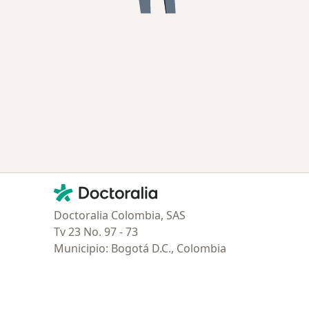
Contacto
Doctoralia - Página de inicio
Doctoralia Colombia, SAS
Tv 23 No. 97 - 73
Municipio: Bogotá D.C., Colombia