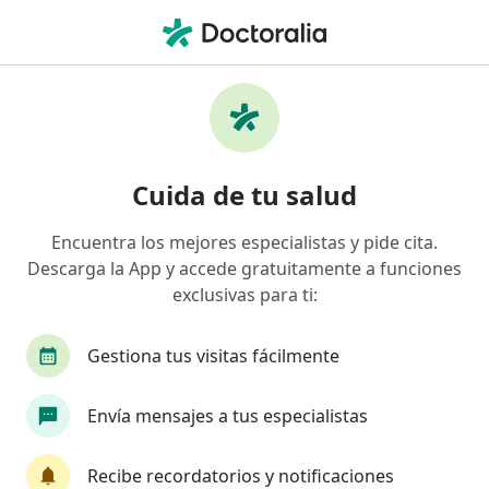
Men
Ginecología Y Obstetricia • Ibagué, Tolima
Filtros
• 1
Seguro
Mapa
Centros médicos de ginecología y
Cuida de tu salud
obstetricia en Ibagué
Encuentra los mejores especialistas y pide cita.
Descarga la App y accede gratuitamente a funciones
¿Cuál es tu compañía aseguradora?
exclusivas para ti:
Gestiona tus visitas fácilmente
Envía mensajes a tus especialistas
Recibe recordatorios y notificaciones