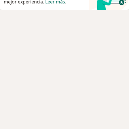
mejor experiencia.
Leer más
.
Servicio
Privacidad y cookies
Quiénes somos
Contacto
Empleos
Nuevas posiciones
Términos y condiciones
Para los pacientes
Especialistas
Clínicas
Pregunta al Experto
Medicamentos
Servicios
Enfermedades
Preguntas Frecuentes
Aplicación para móvil