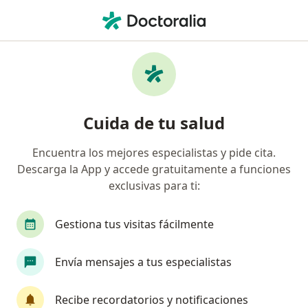
Men
Radiología • Ibagué, Tolima
Filtros
• 1
Seguro
Mapa
Centros médicos de radiología en Ibagué
Cuida de tu salud
Encuentra los mejores especialistas y pide cita.
¿Cuál es tu compañía aseguradora?
Descarga la App y accede gratuitamente a funciones
exclusivas para ti:
Gestiona tus visitas fácilmente
Envía mensajes a tus especialistas
Recibe recordatorios y notificaciones
Centro Médico Javerianos