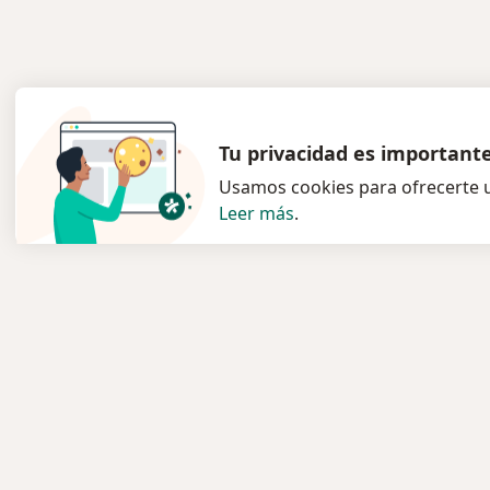
Tu privacidad es important
Usamos cookies para ofrecerte u
Leer más
.
Servicio
Para l
Privacidad y cookies
Especia
Quiénes somos
Clínica
Contacto
Pregun
Empleos
Medic
Nuevas posiciones
Términos y condiciones
Servici
Enfer