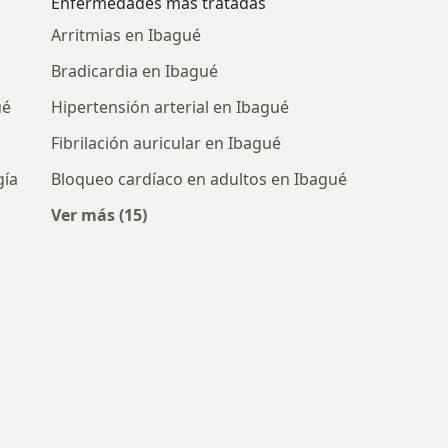
Enfermedades más tratadas
Arritmias en Ibagué
Bradicardia en Ibagué
ué
Hipertensión arterial en Ibagué
Fibrilación auricular en Ibagué
gía
Bloqueo cardíaco en adultos en Ibagué
Ver más (15)
Más en esta categoría: Enfermedades más t
cos más populares