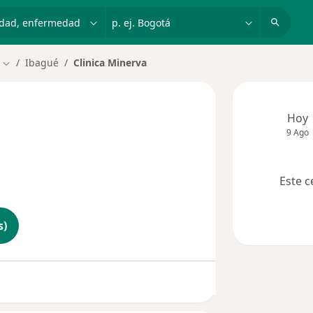
dad, enfermedad o nombre
p. ej. Bogotá
Ibagué
Clinica Minerva
Cambiar de ciudad
Hoy
9 Ago
Este c
s)