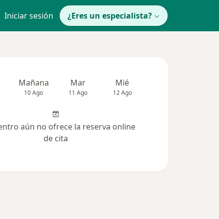
Iniciar sesión
¿Eres un especialista?
Mañana
Mar
Mié
Jue
Vie
10 Ago
11 Ago
12 Ago
13 Ago
14 Ag
entro aún no ofrece la reserva online
de cita