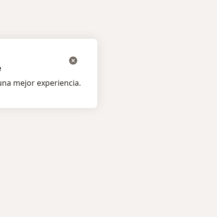
e
na mejor experiencia.
os pacientes
Para profesionales
listas
Planes y precios
s
Para doctores
ta al Experto
Para clinicas
amentos
Noa Notes
nuevo
os
Recursos gratuitos
medades
Condiciones de los Planes