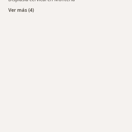
Ver más (4)
Más en esta categoría: Enfermedades más trat