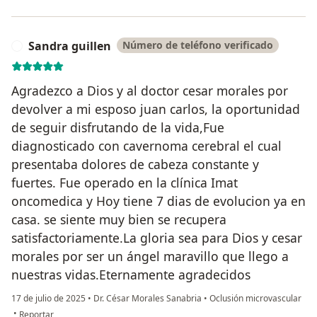
Sandra guillen
Número de teléfono verificado
S
Agradezco a Dios y al doctor cesar morales por
devolver a mi esposo juan carlos, la oportunidad
de seguir disfrutando de la vida,Fue
diagnosticado con cavernoma cerebral el cual
presentaba dolores de cabeza constante y
fuertes. Fue operado en la clínica Imat
oncomedica y Hoy tiene 7 dias de evolucion ya en
casa. se siente muy bien se recupera
satisfactoriamente.La gloria sea para Dios y cesar
morales por ser un ángel maravillo que llego a
nuestras vidas.Eternamente agradecidos
17 de julio de 2025
•
Dr. César Morales Sanabria
•
Oclusión microvascular
en opinión del usuario Sandra guillen
•
Reportar