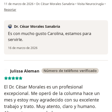
11 de marzo de 2026
•
Dr. César Morales Sanabria
•
Visita Neurocirugía
•
en opinión del usuario Carolina Mejia
Reportar
Dr. César Morales Sanabria
Es con mucho gusto Carolina, estamos para
servirle.
16 de marzo de 2026
Julissa Aleman
Número de teléfono verificado
J
El Dr. César Morales es un profesional
excepcional. Me operó de la columna hace un
mes y estoy muy agradecido con su excelente
trabajo y trato. Muy atento, claro y humano.