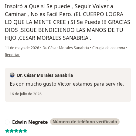
Inspiró a Que si Se puede , Seguir Volver a
Caminar , No es Facil Pero. (EL CUERPO LOGRA
LO QUE LA MENTE CREE ) SI Se Puede !!! GRACIAS
DIOS ,SIGUE BENDICIENDO LAS MANOS DE TU
HIJO ,CESAR MORALES SANABRIA .
11 de mayo de 2026
•
Dr. César Morales Sanabria
•
Cirugía de columna
•
en opinión del usuario Victor Humanez
Reportar
Dr. César Morales Sanabria
Es con mucho gusto Victor, estamos para servirle.
16 de julio de 2026
Edwin Negrete
Número de teléfono verificado
E