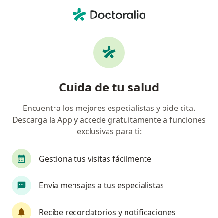
Men
Nutrición Clínica
Filtros
• 1
Seguro
Mapa
Centros médicos de nutrición clínica
Cuida de tu salud
Encuentra los mejores especialistas y pide cita.
Elige la ciudad en la que buscas al especialista
Descarga la App y accede gratuitamente a funciones
Medellín
Bogotá
Cali
Palmira
Ba
exclusivas para ti:
Gestiona tus visitas fácilmente
Envía mensajes a tus especialistas
Recibe recordatorios y notificaciones