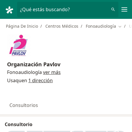
Men
¿Qué estás buscando?
Página De Inicio
Centros Médicos
Fonoaudiología
U
Cambia
Organización Pavlov
Fonoaudiología
ver más
Usaquen
1 dirección
Consultorios
Consultorio