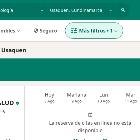
dad, enfermedad o nombre
p. ej. Bogotá
nibles
Seguro
Más filtros
•
1
n Usaquen
Hoy
Mañana
Lun
Mar
SALUD
8 Ago
9 Ago
10 Ago
11 Ago
ia,
La reserva de citas en línea no está
disponible