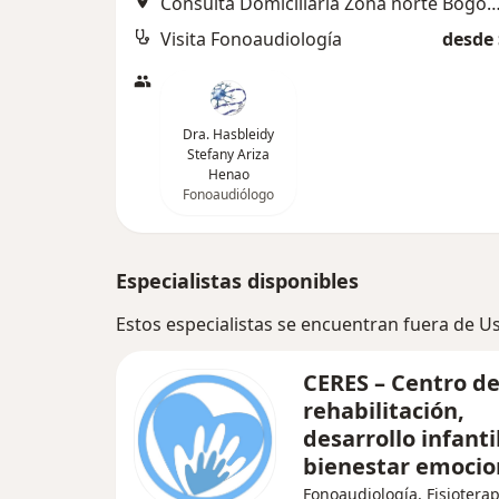
Consulta Domiciliaria Zona norte Bogota
Visita Fonoaudiología
desde 
Dra. Hasbleidy
Stefany Ariza
Henao
Fonoaudiólogo
Especialistas disponibles
Estos especialistas se encuentran fuera de 
CERES – Centro d
rehabilitación,
desarrollo infanti
bienestar emocio
Fonoaudiología, Fisioterap