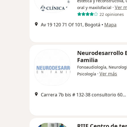
estética y reconstructiva, 
·
Ver 
oral y maxilofacial
22 opiniones
Av 19 120 71 Of 101, Bogotá
•
Mapa
Neurodesarrollo 
Familia
Fonoaudiología, Neurologí
·
Ver más
Psicología
Carrera 7b bis # 132-38 consultorio 605, 7441827, edificio Forest Medical Center, Bogotá
RIIE Centro de te