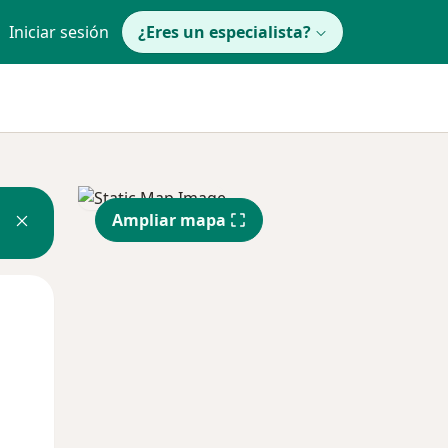
Iniciar sesión
¿Eres un especialista?
Ampliar mapa
Mié
Jue
Vie
12 Ago
13 Ago
14 Ago