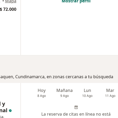
, Bogotá
•
Mapa
Mostrar perfil
$ 72.000
Usaquen, Cundinamarca, en zonas cercanas a tu búsqueda
e
Hoy
Mañana
Lun
Mar
8 Ago
9 Ago
10 Ago
11 Ago
l y
nal
La reserva de citas en línea no está
ia,