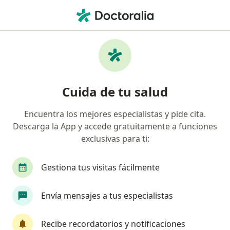
Men
Ginecología Y Obstetricia • Usaquen, Cundinamarca
Filtros
• 1
Seguro
Mapa
Centros médicos de ginecología y
Cuida de tu salud
obstetricia en Usaquen
Encuentra los mejores especialistas y pide cita.
Descarga la App y accede gratuitamente a funciones
¿Cuál es tu compañía aseguradora?
exclusivas para ti:
Compañía De Medicina Prepagada Colsanitas S.A.
Gestiona tus visitas fácilmente
Envía mensajes a tus especialistas
Recibe recordatorios y notificaciones