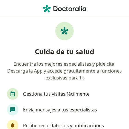
Men
Otorrinolaringología • Itagüí, Antioquia
Filtros
• 1
Seguro
Mapa
Centros médicos de otorrinolaringología en
Cuida de tu salud
Itagüí
Encuentra los mejores especialistas y pide cita.
Descarga la App y accede gratuitamente a funciones
¿Cuál es tu compañía aseguradora?
exclusivas para ti:
Suramericana S.A.
Coomeva Medicina Prepaga
Gestiona tus visitas fácilmente
Envía mensajes a tus especialistas
Recibe recordatorios y notificaciones