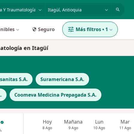
dad, enfermedad o nombre
p. ej. Bogotá
nibles
Seguro
Más filtros
•
1
atología en Itagüí
anitas S.A.
Suramericana S.A.
.
Coomeva Medicina Prepagada S.A.
c
Hoy
Mañana
Lun
Mar
8 Ago
9 Ago
10 Ago
11 Ago
,