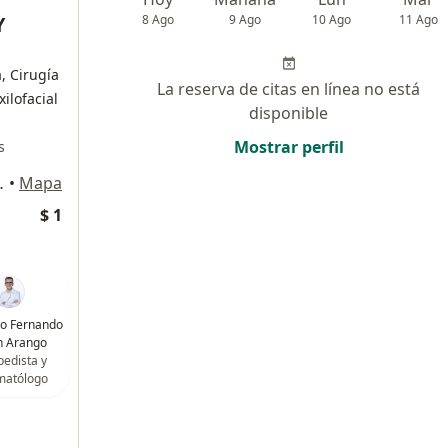
Y
8 Ago
9 Ago
10 Ago
11 Ago
, Cirugía
La reserva de citas en línea no está
ilofacial
disponible
Mostrar perfil
s
ipre, Rionegro
•
Mapa
$ 1
go Fernando
n Arango
pedista y
matólogo