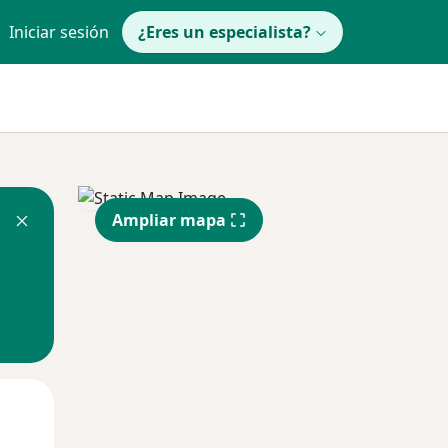
Iniciar sesión
¿Eres un especialista?
Ampliar mapa
Mié
Jue
Vie
12 Ago
13 Ago
14 Ago