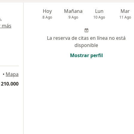
Hoy
Mañana
Lun
Mar
8 Ago
9 Ago
10 Ago
11 Ago
,
r más
La reserva de citas en línea no está
disponible
Mostrar perfil
ellín
•
Mapa
 210.000