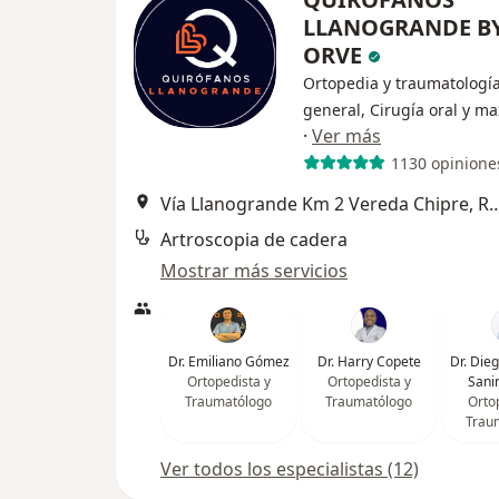
LLANOGRANDE B
ORVE
Ortopedia y traumatología
general, Cirugía oral y max
·
Ver más
1130 opinione
Vía Llanogrande Km 2 Vereda Ch
Artroscopia de cadera
Mostrar más servicios
Dr. Emiliano Gómez
Dr. Harry Copete
Dr. Die
Ortopedista y
Ortopedista y
Sani
Traumatólogo
Traumatólogo
Orto
Trau
Ver todos los especialistas (12)