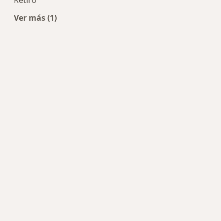
Ver más (1)
Más en esta categoría: Centros de Cirugía oral y