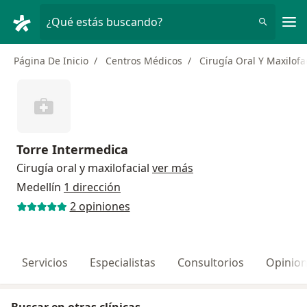
Men
¿Qué estás buscando?
Página De Inicio
Centros Médicos
Cirugía Oral Y Maxilofa
Torre Intermedica
Cirugía oral y maxilofacial
ver más
Medellín
1 dirección
2 opiniones
Servicios
Especialistas
Consultorios
Opinio
Buscar en otras clínicas