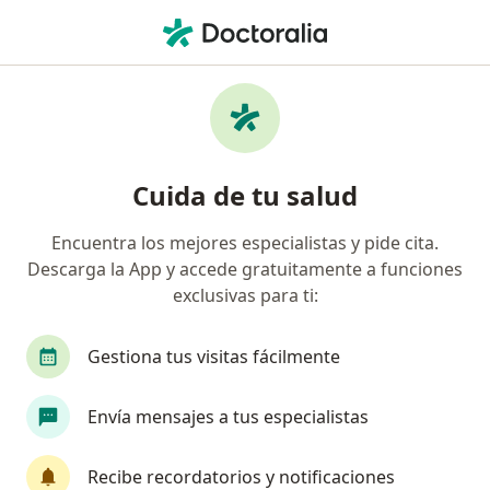
Men
Psicología • Dos Quebradas, Risaralda
Filtros
• 1
Mapa
Centros médicos de psicología en Dos
Cuida de tu salud
Quebradas
Encuentra los mejores especialistas y pide cita.
Descarga la App y accede gratuitamente a funciones
exclusivas para ti:
Gestiona tus visitas fácilmente
Envía mensajes a tus especialistas
Centro de Servicios de Psicología, Sentido
& Realidad
Recibe recordatorios y notificaciones
·
Ver más
Psicología, Psiquiatría, Neuropsicología