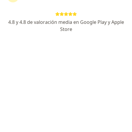
351 opiniones
Dirección 1
Dirección 2
Dirección 3
4.8 y 4.8 de valoración media en Google Play y Apple
Store
Avenida 30 de agosto #44-79 Consciencia de movimiento, Pereira
•
Mapa
Visita Psicología
desde $ 125.000
Prof. Luz Adriana
López
Psicólogo
Ningún profesional de este centro tiene citas disponibles
Mostrar perfil
Consulta en línea disponible