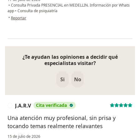
•
Consulta Privada PRESENCIAL en MEDELLIN. Información por Whats
app
•
Consulta de psiquiatría
en opinión del usuario Mario Ruiz
•
Reportar
¿Te ayudan las opiniones a decidir qué
especialistas visitar?
Si
No
J.A.R.V
Cita verificada
J
Una atención muy profesional, sin prisa y
tocando temas realmente relavantes
15 de julio de 2026