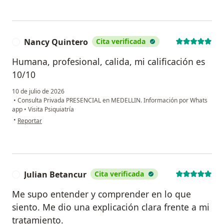
Nancy Quintero
Cita verificada
N
Humana, profesional, calida, mi calificación es
10/10
10 de julio de 2026
•
Consulta Privada PRESENCIAL en MEDELLIN. Información por Whats
app
•
Visita Psiquiatría
en opinión del usuario Nancy Quintero
•
Reportar
Julian Betancur
Cita verificada
J
Me supo entender y comprender en lo que
siento. Me dio una explicación clara frente a mi
tratamiento.