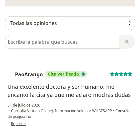
Busca en opiniones
PaoArango
Cita verificada
P
Una excelente doctora y ser humano, me
encantó la cita ya que me aclaro muchas dudas
31 de julio de 2026
•
Consulta Virtual (Online). Información solo por WHATSAPP
•
Consulta
de psiquiatría
en opinión del usuario PaoArango
•
Reportar