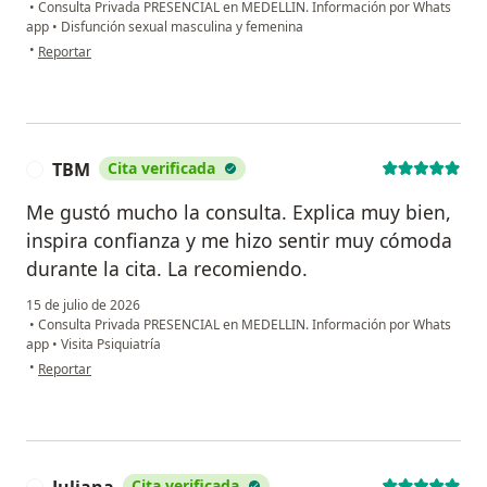
•
Consulta Privada PRESENCIAL en MEDELLIN. Información por Whats
app
•
Disfunción sexual masculina y femenina
en opinión del usuario J.A.R.V
•
Reportar
TBM
Cita verificada
T
Me gustó mucho la consulta. Explica muy bien,
inspira confianza y me hizo sentir muy cómoda
durante la cita. La recomiendo.
15 de julio de 2026
•
Consulta Privada PRESENCIAL en MEDELLIN. Información por Whats
app
•
Visita Psiquiatría
en opinión del usuario TBM
•
Reportar
Juliana
Cita verificada
J