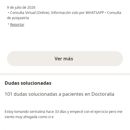
9 de julio de 2026
•
Consulta Virtual (Online). Información solo por WHATSAPP
•
Consulta
de psiquiatría
en opinión del usuario Julian Betancur
•
Reportar
Ver más
opiniones anteriores
Dudas solucionadas
101 dudas solucionadas a pacientes en Doctoralia
Estoy tomando sertralina hace 33 días y empecé con el ejercicio pero me
siento muy ahogada como si e