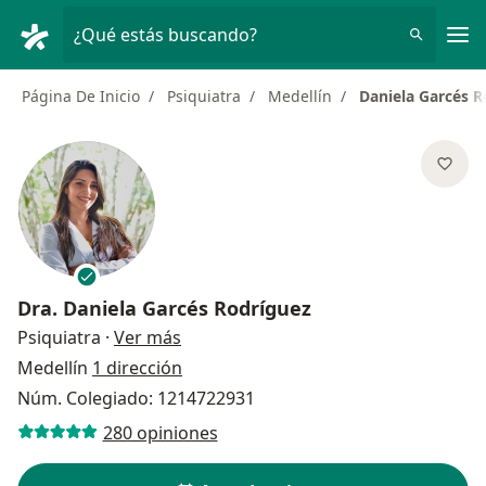
Men
¿Qué estás buscando?
Página De Inicio
Psiquiatra
Medellín
Daniela Garcés R
Dra.
Daniela Garcés Rodríguez
sobre las especializaciones
Psiquiatra
·
Ver más
Medellín
1 dirección
Núm. Colegiado: 1214722931
280 opiniones