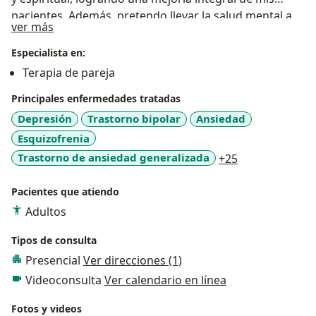
pacientes. Además, pretendo llevar la salud mental a
Acerca de mí
ver más
todas partes del mundo a través de la virtualidad para
que cualquier persona pueda acceder a mis servicios.
Especialista en:
Terapia de pareja
Principales enfermedades tratadas
Depresión
Trastorno bipolar
Ansiedad
Esquizofrenia
a11y_sr_more_
Trastorno de ansiedad generalizada
+25
Pacientes que atiendo
Adultos
Tipos de consulta
Presencial
Ver direcciones (1)
Videoconsulta
Ver calendario en línea
Fotos y videos