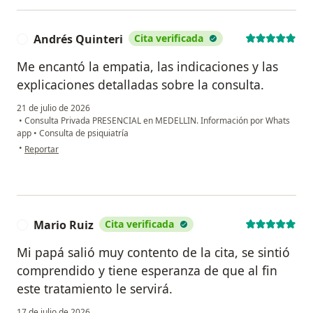
Andrés Quinteri
Cita verificada
A
Me encantó la empatia, las indicaciones y las
explicaciones detalladas sobre la consulta.
21 de julio de 2026
•
Consulta Privada PRESENCIAL en MEDELLIN. Información por Whats
app
•
Consulta de psiquiatría
en opinión del usuario Andrés Quinteri
•
Reportar
Mario Ruiz
Cita verificada
M
Mi papá salió muy contento de la cita, se sintió
comprendido y tiene esperanza de que al fin
este tratamiento le servirá.
17 de julio de 2026