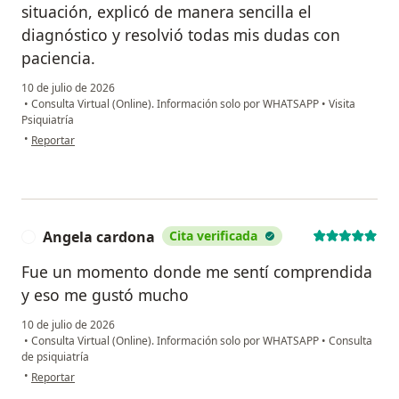
situación, explicó de manera sencilla el
diagnóstico y resolvió todas mis dudas con
paciencia.
10 de julio de 2026
•
Consulta Virtual (Online). Información solo por WHATSAPP
•
Visita
Psiquiatría
en opinión del usuario DR
•
Reportar
Angela cardona
Cita verificada
A
Fue un momento donde me sentí comprendida
y eso me gustó mucho
10 de julio de 2026
•
Consulta Virtual (Online). Información solo por WHATSAPP
•
Consulta
de psiquiatría
en opinión del usuario Angela cardona
•
Reportar