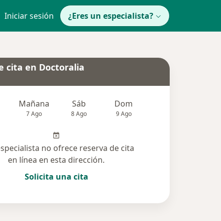
Iniciar sesión
¿Eres un especialista?
 cita en Doctoralia
Mañana
Sáb
Dom
Lun
Mar
7 Ago
8 Ago
9 Ago
10 Ago
11 Ag
especialista no ofrece reserva de cita
en línea en esta dirección.
Solicita una cita
solucionadas (12)