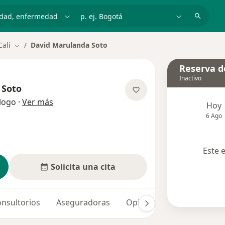
dad, enfermedad o nombre
p. ej. Bogotá
Cali
David Marulanda Soto
Cambiar de ciudad
Reserva de
Inactivo
 Soto
sobre las especializaciones
logo
·
Ver más
Hoy
6 Ago
Este 
Solicita una cita
nsultorios
Aseguradoras
Opiniones (53)
Dudas 