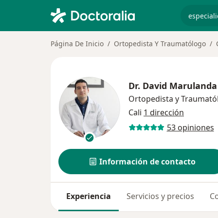
especiali
Página De Inicio
Ortopedista Y Traumatólogo
Dr.
David Marulanda
Ortopedista y Traumató
Cali
1 dirección
53 opiniones
Información de contacto
Experiencia
Servicios y precios
Co