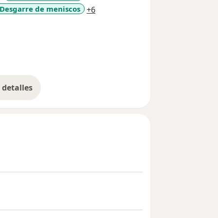
a11y_sr_more_diseases
Desgarre de meniscos
+6
detalles
bre la experiencia