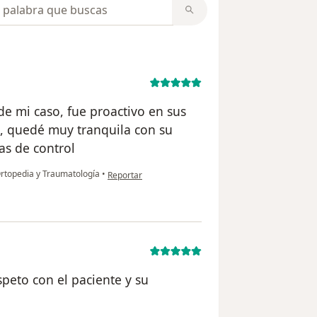
opiniones
de mi caso, fue proactivo en sus
, quedé muy tranquila con su
as de control
en opinión del usuario Carolina lozada
Ortopedia y Traumatología
•
Reportar
peto con el paciente y su