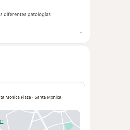
as diferentes patologías
anta Monica Plaza - Santa Monica
ar
 abre en una nueva pestaña