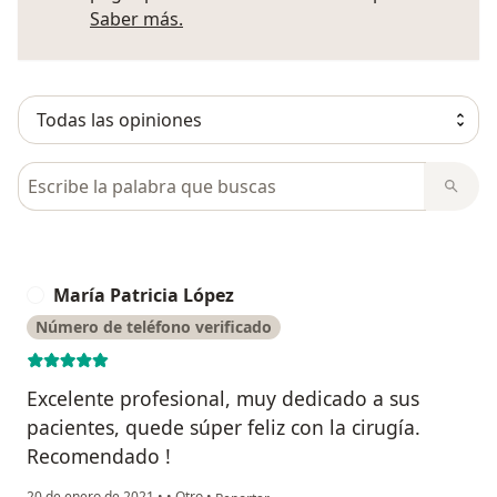
Más información sobre opiniones
Saber más.
Busca en opiniones
María Patricia López
M
Número de teléfono verificado
Excelente profesional, muy dedicado a sus
pacientes, quede súper feliz con la cirugía.
Recomendado !
en opinión del usuario María Patricia López
20 de enero de 2021
•
•
Otro
•