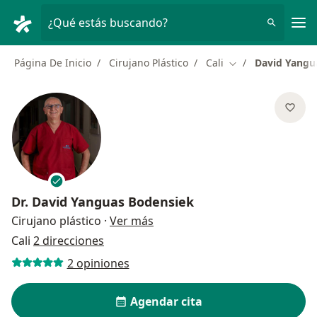
Men
¿Qué estás buscando?
Página De Inicio
Cirujano Plástico
Cali
David Yangu
Cambiar de ciuda
Dr.
David Yanguas Bodensiek
sobre las especializaciones
Cirujano plástico
·
Ver más
Cali
2 direcciones
2 opiniones
Agendar cita