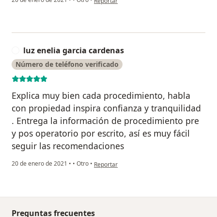
Reportar
luz enelia garcia cardenas
L
Número de teléfono verificado
Explica muy bien cada procedimiento, habla
con propiedad inspira confianza y tranquilidad
. Entrega la información de procedimiento pre
y pos operatorio por escrito, así es muy fácil
seguir las recomendaciones
en opinión del usuario luz enelia garcia card
20 de enero de 2021
•
•
Otro
•
Reportar
Preguntas frecuentes