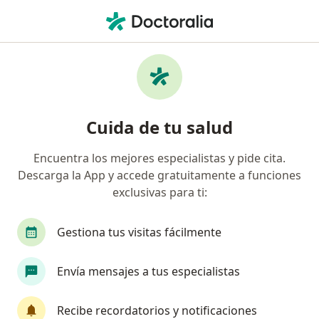
Men
Cirujano Plástico • Cali, Valle del Cauca
Filtros
Seguro:
Allianz Seguros S.A.
Cirujanos plásticos recomendados de Allianz
Cuida de tu salud
Seguros S.A. en Cali
Encuentra los mejores especialistas y pide cita.
Descarga la App y accede gratuitamente a funciones
exclusivas para ti:
Gestiona tus visitas fácilmente
Envía mensajes a tus especialistas
Dra. Claudette Paz Gomez
·
Ver más
Cirujano plástico
Recibe recordatorios y notificaciones
5 opiniones