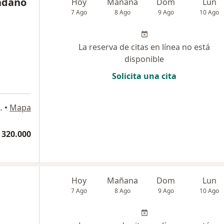
endaño
Hoy
Mañana
Dom
Lun
7 Ago
8 Ago
9 Ago
10 Ago
La reserva de citas en línea no está
disponible
Solicita una cita
edico Gemell, Barranquilla
•
Mapa
 320.000
Hoy
Mañana
Dom
Lun
7 Ago
8 Ago
9 Ago
10 Ago