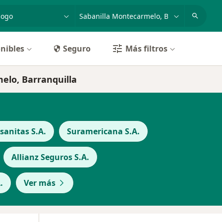
dad, enfermedad o nombre
p. ej. Bogotá
nibles
Seguro
Más filtros
elo, Barranquilla
anitas S.A.
Suramericana S.A.
Allianz Seguros S.A.
.
Ver más