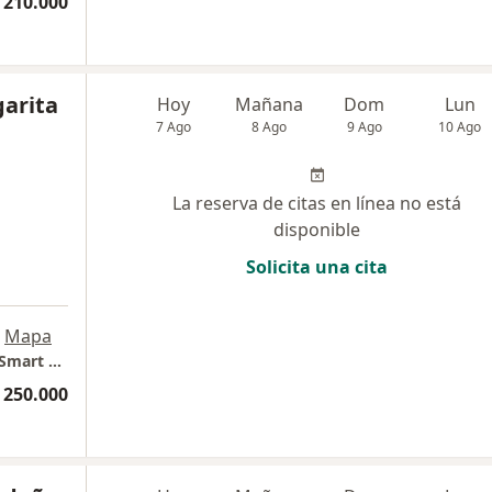
 210.000
garita
Hoy
Mañana
Dom
Lun
7 Ago
8 Ago
9 Ago
10 Ago
La reserva de citas en línea no está
disponible
Solicita una cita
Mapa
Skin Center By Dra. Gianina Alcala - edificio Smart Office center
 250.000