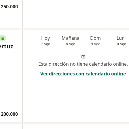
 250.000
Hoy
Mañana
Dom
Lun
ia
7 Ago
8 Ago
9 Ago
10 Ago
ertuz
Esta dirección no tiene calendario online.
Ver direcciones con calendario online
 200.000