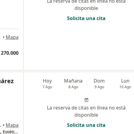
La reserva de citas en línea no está
disponible
Solicita una cita
a
arranquilla
•
Mapa
 270.000
uárez
Hoy
Mañana
Dom
Lun
7 Ago
8 Ago
9 Ago
10 Ago
La reserva de citas en línea no está
disponible
ía Francesa, Barranquilla
•
Mapa
Solicita una cita
Dra. Alexandra Suárez - Dermatóloga Clínica, Estética y Tricología