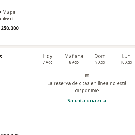
•
Mapa
Dermatología Clínica Porto Azul, Piso 6 Consultorio 619
 250.000
s
Hoy
Mañana
Dom
Lun
7 Ago
8 Ago
9 Ago
10 Ago
La reserva de citas en línea no está
disponible
Solicita una cita