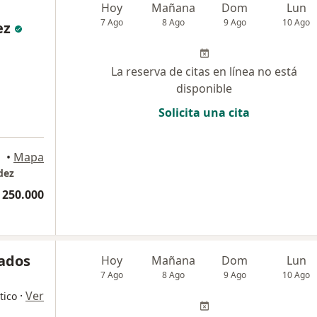
Hoy
Mañana
Dom
Lun
7 Ago
8 Ago
9 Ago
10 Ago
ez
La reserva de citas en línea no está
disponible
Solicita una cita
uilla
•
Mapa
dez
 250.000
nados
Hoy
Mañana
Dom
Lun
7 Ago
8 Ago
9 Ago
10 Ago
·
Ver
tico