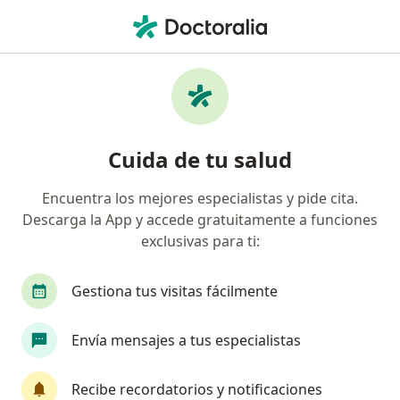
Men
Dermatólogo • Sur Orient, Barranquilla, Atlántico
Filtros
Seguro
Mapa
Dermatólogos en Sur Orient, Barranquilla
Cuida de tu salud
Encuentra los mejores especialistas y pide cita.
¿Cuál es tu compañía aseguradora?
Descarga la App y accede gratuitamente a funciones
Compañía De Medicina Prepagada Colsanitas S.A.
exclusivas para ti:
Gestiona tus visitas fácilmente
Envía mensajes a tus especialistas
Recibe recordatorios y notificaciones