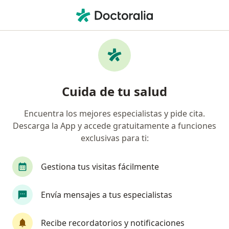
Men
Dermatólogo • Panamericano, Cali, Valle del Cauca
Filtros
Seguro
Mapa
Dermatólogos en Panamericano, Cali
Cuida de tu salud
Encuentra los mejores especialistas y pide cita.
¿Cuál es tu compañía aseguradora?
Descarga la App y accede gratuitamente a funciones
Compañía De Medicina Prepagada Colsanitas S.A.
exclusivas para ti:
Gestiona tus visitas fácilmente
Envía mensajes a tus especialistas
Recibe recordatorios y notificaciones