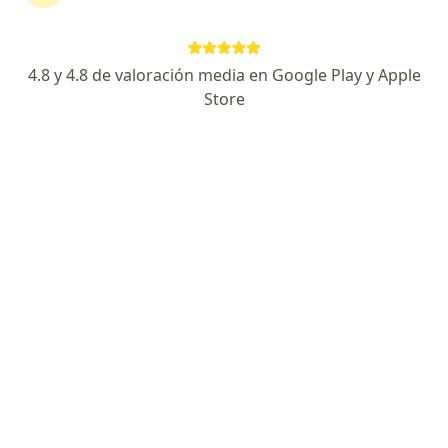
Compensar Administradora Y Promotora De Salud S.a.s.
4.8 y 4.8 de valoración media en Google Play y Apple
Store
No hemos encontrado ningún Dermatólogo
en Chía, Cundinamarca