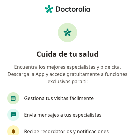
Men
Dermatólogo • Chía, Cundinamarca
Búsquedas relacionadas
Enfermedades más tratadas
Acné en Chía
Cuida de tu salud
Dermatitis atópica en Chía
Encuentra los mejores especialistas y pide cita.
Hiperhidrosis en Chía
Descarga la App y accede gratuitamente a funciones
Rosácea en Chía
exclusivas para ti:
Verrugas en Chía
Gestiona tus visitas fácilmente
Ver más (7)
Más en esta categoría: Enfermedades más tr
Envía mensajes a tus especialistas
Página De Inicio
Dermatólogo
Chía
Recibe recordatorios y notificaciones