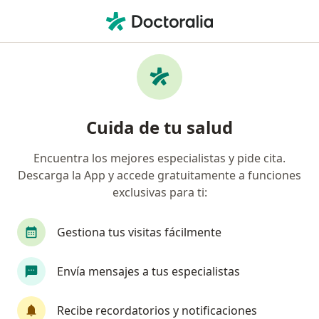
Men
Cicatriz • Chía, Cundinamarca
Filtros
• 1
Seguro
Mapa
Especialistas en Cicatriz en Chía
Cuida de tu salud
Encuentra los mejores especialistas y pide cita.
¿Qué especialidad estás buscando?
Descarga la App y accede gratuitamente a funciones
Dermatólogo
Médico general
Internista
exclusivas para ti:
Gestiona tus visitas fácilmente
Envía mensajes a tus especialistas
Recibe recordatorios y notificaciones