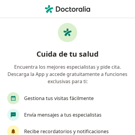
Men
Pérdida Del Cabello En Mujeres • Chía, Cundinamarca
Filtros
• 1
Seguro
Mapa
Especialistas en Pérdida del cabello en
Cuida de tu salud
mujeres en Chía
Encuentra los mejores especialistas y pide cita.
Descarga la App y accede gratuitamente a funciones
¿Qué especialidad estás buscando?
exclusivas para ti:
Dermatólogo
Gestiona tus visitas fácilmente
Envía mensajes a tus especialistas
Recibe recordatorios y notificaciones