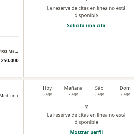
La reserva de citas en línea no está
disponible
Solicita una cita
Dermatologia- Dra. Luz Karem Morales CENTRO MEDICO VITA Consultorio 505
 250.000
Hoy
Mañana
Sáb
Dom
6 Ago
7 Ago
8 Ago
9 Ago
 Medicina
La reserva de citas en línea no está
disponible
Mostrar perfil