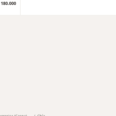
 180.000
medades en Chía
borreica (Caspa)
Chía