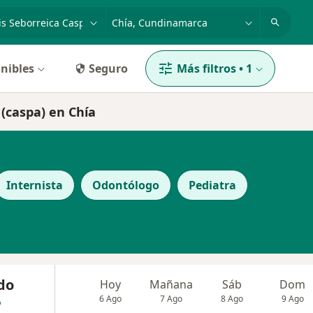
dad, enfermedad o nombre
p. ej. Bogotá
nibles
Seguro
Más filtros
•
1
 (caspa) en Chía
Internista
Odontólogo
Pediatra
do
Hoy
Mañana
Sáb
Dom
6 Ago
7 Ago
8 Ago
9 Ago