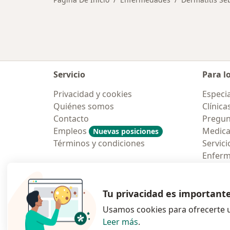
Servicio
Para l
Privacidad y cookies
Especia
Quiénes somos
Clínica
Contacto
Pregun
Empleos
Medic
Nuevas posiciones
Términos y condiciones
Servici
Enfer
Pregun
Aplicac
Tu privacidad es important
Usamos cookies para ofrecerte u
Leer más
.
se abre en una n
se abre 
s
Polska
,
Türkiye
,
España
,