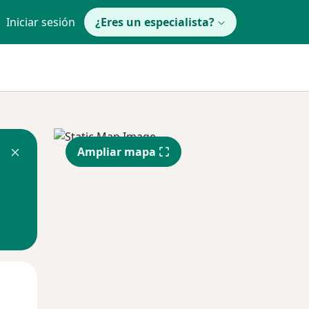
Iniciar sesión
¿Eres un especialista?
Ampliar mapa
Lun
Mar
Mié
10 Ago
11 Ago
12 Ago