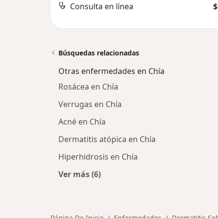
Consulta en línea
$
Búsquedas relacionadas
Otras enfermedades en Chía
Rosácea en Chía
Verrugas en Chía
Acné en Chía
Dermatitis atópica en Chía
Hiperhidrosis en Chía
Ver más (6)
Más en esta categoría: Otras enfer
Página De Inicio
Enfermedades
Dermatitis Se