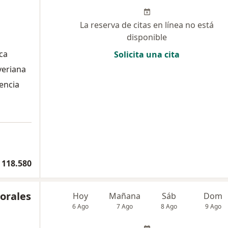
La reserva de citas en línea no está
disponible
ca
Solicita una cita
veriana
lencia
 118.580
orales
Hoy
Mañana
Sáb
Dom
6 Ago
7 Ago
8 Ago
9 Ago