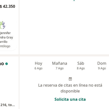
$ 42.350
 Jennifer
ndra Gray
rrillo
ntólogo
no
Hoy
Mañana
Sáb
Dom
6 Ago
7 Ago
8 Ago
9 Ago
La reserva de citas en línea no está
disponible
Solicita una cita
Sabana Park Health & Business, consultorio 216, torre 2