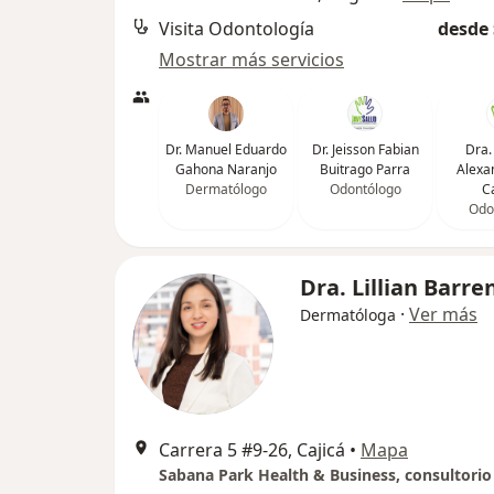
Visita Odontología
desde 
Mostrar más servicios
Dr. Manuel Eduardo
Dr. Jeisson Fabian
Dra.
Gahona Naranjo
Buitrago Parra
Alexa
Dermatólogo
Odontólogo
Ca
Odo
Dra. Lillian Barre
·
Ver más
Dermatóloga
Carrera 5 #9-26, Cajicá
•
Mapa