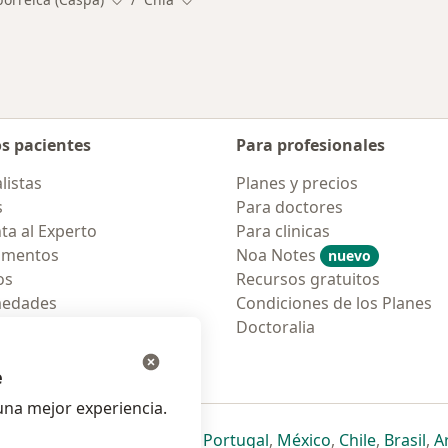
Cambiar de ciudad
Cambiar de ciudad
os pacientes
Para profesionales
listas
Planes y precios
s
Para doctores
ta al Experto
Para clinicas
amentos
Noa Notes
nuevo
os
Recursos gratuitos
medades
Condiciones de los Planes
tas Frecuentes
Doctoralia
ión para móvil
e
na mejor experiencia.
ueva pestaña
en una nueva pestaña
e abre en una nueva pestaña
se abre en una nueva pestaña
se abre en una nueva pestaña
se abre en una nueva pestaña
se abre en una nueva p
se abre en una
se abre e
se
Italia
,
Deutschland
,
Česko
,
Portugal
,
México
,
Chile
,
Brasil
,
A