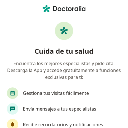
Men
Hiperhidrosis • Chía, Cundinamarca
Filtros
• 1
Seguro
Mapa
Especialistas en Hiperhidrosis en Chía
Cuida de tu salud
Encuentra los mejores especialistas y pide cita.
¿Qué especialidad estás buscando?
Descarga la App y accede gratuitamente a funciones
Dermatólogo
exclusivas para ti:
Gestiona tus visitas fácilmente
Envía mensajes a tus especialistas
Recibe recordatorios y notificaciones