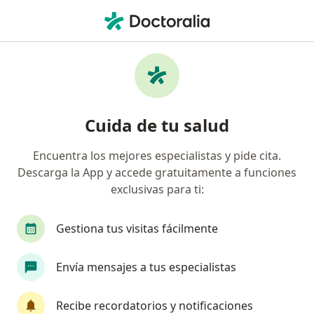
Men
Dermatólogo • Floridablanca, Santander
Filtros
Seguro:
Colmedica Medicina P
Dermatólogos recomendados de Colmedica
Cuida de tu salud
Medicina Prepagada S.A. en Floridablanca
Encuentra los mejores especialistas y pide cita.
Descarga la App y accede gratuitamente a funciones
exclusivas para ti:
Gestiona tus visitas fácilmente
Envía mensajes a tus especialistas
Dra. Karina Cabeza Buelvas
Dermatólogo
Recibe recordatorios y notificaciones
24 opiniones