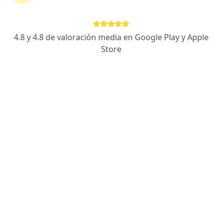
16 opiniones
Esp.Trastornos Disfagia y Deglucion, U. Barcelona
4.8 y 4.8 de valoración media en Google Play y Apple
Esp. Trastornos del Sueño
Store
Esp. Otorrinolaringologia U. Autonoma Mexico
Carrera 24 #154 - 106, Floridablanca
•
Mapa
Consulta Dra Olga Rosa Castillo Mier
Acepta Coomeva Medicina Prepagada S.A.
Visita Otorrinolaringología
Este especialista no ofrece reserva de cita en línea en esta dirección.
Solicita una cita