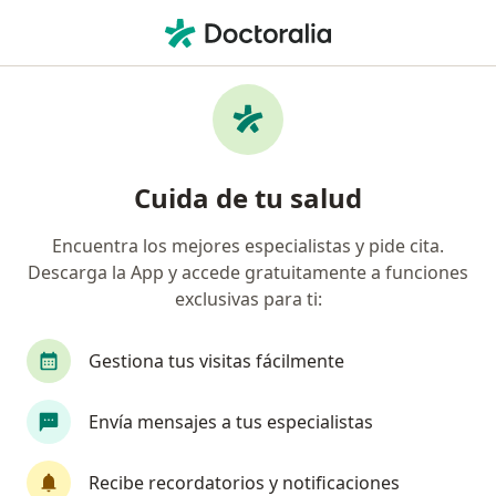
Men
Otorrinolaringólogo • Floridablanca, Santander
Filtros
Seguro:
Coomeva Medicina Pr
Otorrinolaringólogos recomendados de
Cuida de tu salud
Coomeva Medicina Prepagada S.A. en
Floridablanca
Encuentra los mejores especialistas y pide cita.
Descarga la App y accede gratuitamente a funciones
exclusivas para ti:
Gestiona tus visitas fácilmente
Envía mensajes a tus especialistas
Dra. Olga rosa Castillo Mier
Recibe recordatorios y notificaciones
Otorrinolaringóloga