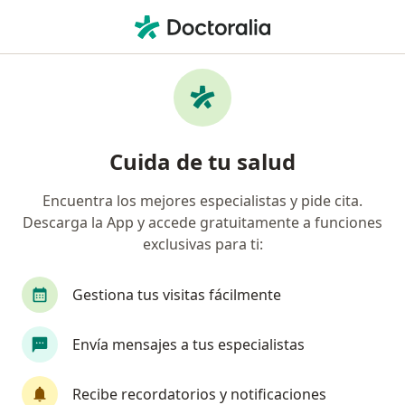
Men
Dermatólogo • Barranquilla, Atlántico
Filtros
Seguro:
Pan American Life D
Dermatólogos recomendados de Pan
Cuida de tu salud
American Life De Colombia Compañía De
Seguros S.A. en Barranquilla
Encuentra los mejores especialistas y pide cita.
Descarga la App y accede gratuitamente a funciones
exclusivas para ti:
Gestiona tus visitas fácilmente
Envía mensajes a tus especialistas
Dra. Nayibe Safi Cabeza
Recibe recordatorios y notificaciones
Dermatólogo