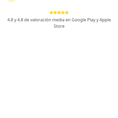
Metlife Colombia Seguros De Vida S.a.
Cambiar de ciudad
4.8 y 4.8 de valoración media en Google Play y Apple
Store
No hemos encontrado ningún Dermatólogo
en Medellín, Antioquia