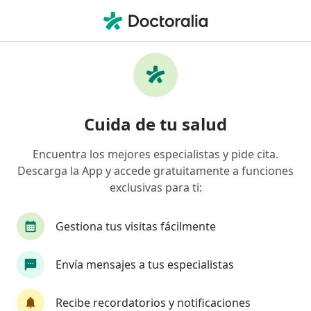
Men
Dermatólogo • Medellín, Antioquia
Búsquedas relacionadas
Enfermedades más tratadas
Acné en Medellín
Cuida de tu salud
Lunares en Medellín
Encuentra los mejores especialistas y pide cita.
Cáncer cutáneo en Medellín
Descarga la App y accede gratuitamente a funciones
Rosácea en Medellín
exclusivas para ti:
Verrugas en Medellín
Gestiona tus visitas fácilmente
Ver más (15)
Más en esta categoría: Enfermedades más tr
Envía mensajes a tus especialistas
Página De Inicio
Dermatólogo
Medellín
Cambiar de ciudad
Recibe recordatorios y notificaciones