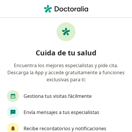
Men
Queloides • Medellín, Antioquia
Filtros
• 1
Seguro
Mapa
Especialistas en Queloides en Medellín
Cuida de tu salud
Encuentra los mejores especialistas y pide cita.
¿Qué especialidad estás buscando?
Descarga la App y accede gratuitamente a funciones
Dermatólogo
Médico estético
Médico gen
exclusivas para ti:
Gestiona tus visitas fácilmente
Envía mensajes a tus especialistas
Recibe recordatorios y notificaciones