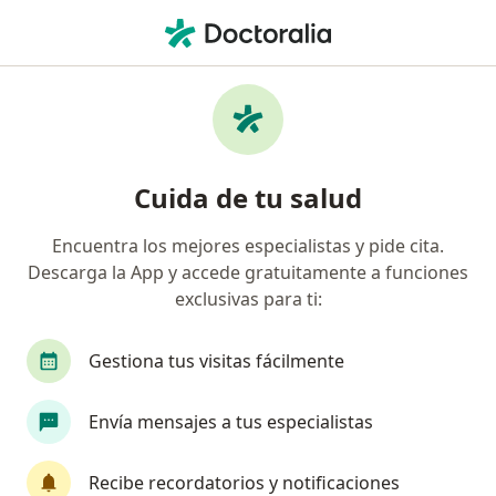
Men
Rosácea • Medellín, Antioquia
Filtros
• 1
Seguro
Mapa
Especialistas en Rosácea en Medellín
Cuida de tu salud
Encuentra los mejores especialistas y pide cita.
¿Qué especialidad estás buscando?
Descarga la App y accede gratuitamente a funciones
Dermatólogo
Médico general
exclusivas para ti:
Nutricionista
Pediatra
Psicólogo
Gestiona tus visitas fácilmente
Ver más
Envía mensajes a tus especialistas
Recibe recordatorios y notificaciones