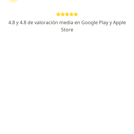
4.8 y 4.8 de valoración media en Google Play y Apple
Store
Dra. Laura Victoria Villegas Leal
·
Ver más
Dermatóloga
16 opiniones
Dirección
En línea
Cra. 25 #4 -165, Medellín
•
Mapa
Consulta privada
Visita Dermatología
$ 280.000
Este especialista no ofrece reserva de cita en línea en esta dirección.
Solicita una cita