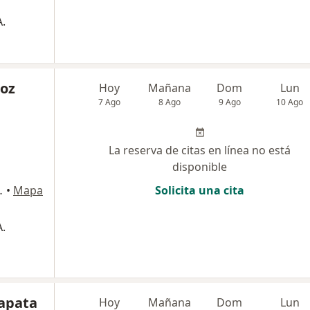
.
oz
Hoy
Mañana
Dom
Lun
7 Ago
8 Ago
9 Ago
10 Ago
La reserva de citas en línea no está
disponible
ipre, Rionegro
•
Mapa
Solicita una cita
.
Zapata
Hoy
Mañana
Dom
Lun