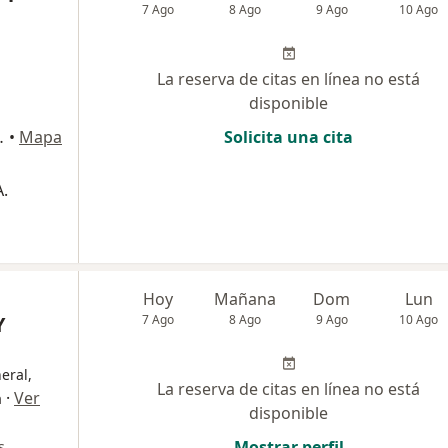
7 Ago
8 Ago
9 Ago
10 Ago
La reserva de citas en línea no está
disponible
ipre, Rionegro
•
Mapa
Solicita una cita
.
Hoy
Mañana
Dom
Lun
Y
7 Ago
8 Ago
9 Ago
10 Ago
eral,
La reserva de citas en línea no está
·
Ver
a
disponible
Mostrar perfil
s