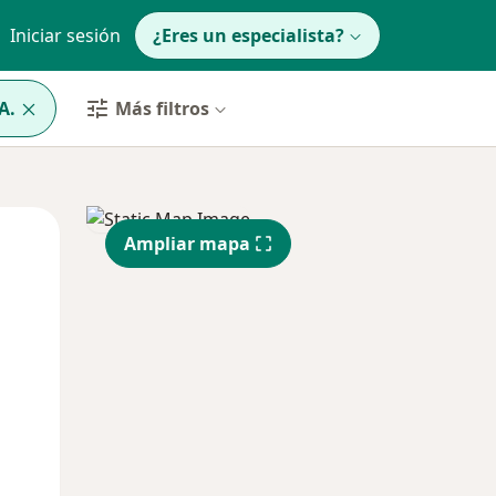
Iniciar sesión
¿Eres un especialista?
A.
Más filtros
Mar
Mié
Jue
Ampliar mapa
11 Ago
12 Ago
13 Ago