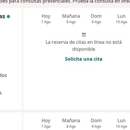
bles para consultas presenciales. Prueba la consulta en líne
as
Hoy
Mañana
Dom
Lun
7 Ago
8 Ago
9 Ago
10 Ago
La reserva de citas en línea no está
disponible
Solicita una cita
dos
.
Hoy
Mañana
Dom
Lun
7 Ago
8 Ago
9 Ago
10 Ago