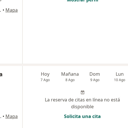
ipre, Rionegro
•
Mapa
a
Hoy
Mañana
Dom
Lun
7 Ago
8 Ago
9 Ago
10 Ago
La reserva de citas en línea no está
disponible
nsultorio 1503, Medellín
•
Mapa
Solicita una cita