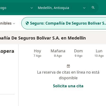
dad, enfermedad o nombre
p. ej. Bogotá
nibles
Seguro:
Compañía De Seguros Bolívar S.
ía De Seguros Bolívar S.A. en Medellín
Lopera
Hoy
Mañana
Dom
Lun
7 Ago
8 Ago
9 Ago
10 Ago
La reserva de citas en línea no está
disponible
Solicita una cita