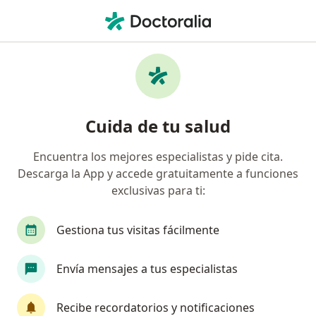
Men
Alopecia Masculina • Medellín, Antioquia
Filtros
• 1
Seguro
Mapa
Especialistas en Alopecia masculina en
Cuida de tu salud
Medellín
Encuentra los mejores especialistas y pide cita.
Descarga la App y accede gratuitamente a funciones
¿Qué especialidad estás buscando?
exclusivas para ti:
Dermatólogo
Médico general
Epidemiólo
Gestiona tus visitas fácilmente
Envía mensajes a tus especialistas
Recibe recordatorios y notificaciones