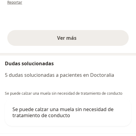
en opinión del usuario Ana María Henao Loaiza
Reportar
Ver más
opiniones anteriores
Dudas solucionadas
5 dudas solucionadas a pacientes en Doctoralia
Se puede calzar una muela sin necesidad de tratamiento de conducto
Se puede calzar una muela sin necesidad de
tratamiento de conducto