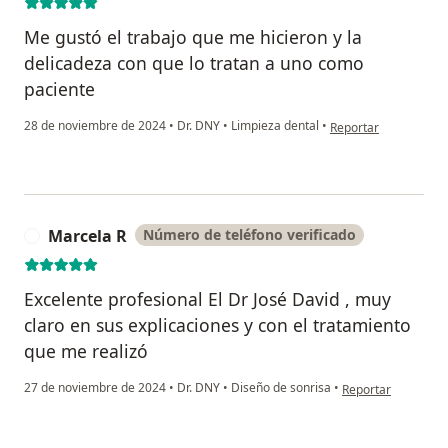
Me gustó el trabajo que me hicieron y la
delicadeza con que lo tratan a uno como
paciente
en opinión del usuar
28 de noviembre de 2024
•
Dr. DNY
•
Limpieza dental
•
Reportar
Marcela R
Número de teléfono verificado
M
Excelente profesional El Dr José David , muy
claro en sus explicaciones y con el tratamiento
que me realizó
en opinión del usu
27 de noviembre de 2024
•
Dr. DNY
•
Diseño de sonrisa
•
Reportar