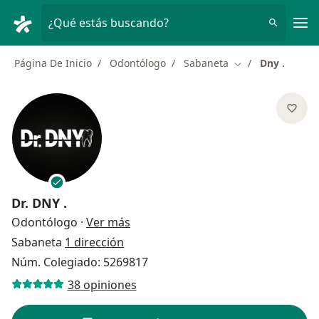
Men
¿Qué estás buscando?
Página De Inicio
Odontólogo
Sabaneta
Dny .
Cambiar de ciuda
Dr.
DNY .
sobre las especializaciones
Odontólogo
·
Ver más
Sabaneta
1 dirección
Núm. Colegiado: 5269817
38 opiniones