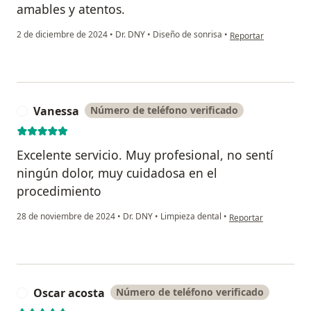
amables y atentos.
en opinión del usuar
2 de diciembre de 2024
•
Dr. DNY
•
Diseño de sonrisa
•
Reportar
Vanessa
Número de teléfono verificado
V
Excelente servicio. Muy profesional, no sentí
ningún dolor, muy cuidadosa en el
procedimiento
en opinión del usuar
28 de noviembre de 2024
•
Dr. DNY
•
Limpieza dental
•
Reportar
Oscar acosta
Número de teléfono verificado
O