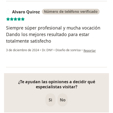
Alvaro Quiroz
Número de teléfono verificado
A
Siempre súper profesional y mucha vocación
Dando los mejores resultado para estar
totalmente satisfecho
en opinión del usuari
3 de diciembre de 2024
•
Dr. DNY
•
Diseño de sonrisa
•
Reportar
¿Te ayudan las opiniones a decidir qué
especialistas visitar?
Si
No