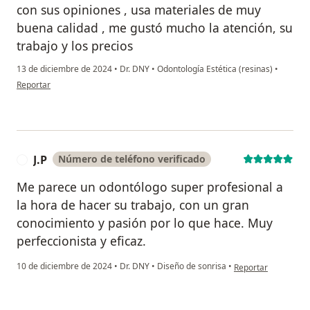
con sus opiniones , usa materiales de muy
buena calidad , me gustó mucho la atención, su
trabajo y los precios
13 de diciembre de 2024
•
Dr. DNY
•
Odontología Estética (resinas)
•
en opinión del usuario Maricela Grajales
Reportar
J.P
Número de teléfono verificado
J
Me parece un odontólogo super profesional a
la hora de hacer su trabajo, con un gran
conocimiento y pasión por lo que hace. Muy
perfeccionista y eficaz.
en opinión del usuar
10 de diciembre de 2024
•
Dr. DNY
•
Diseño de sonrisa
•
Reportar