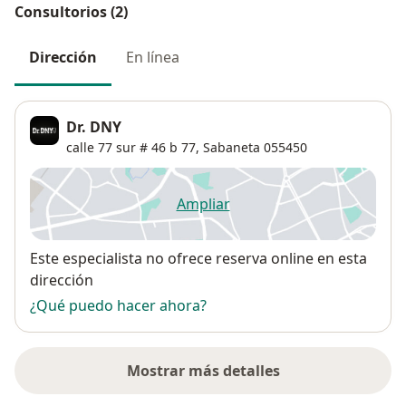
Consultorios (2)
Dirección
En línea
Dr. DNY
calle 77 sur # 46 b 77,
Sabaneta
055450
Ampliar
se abre en una nueva pestañ
Disponibilidad
Este especialista no ofrece reserva online en esta
dirección
¿Qué puedo hacer ahora?
Mostrar más detalles
sobre la dirección