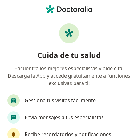
Men
Alteraciones Del Desarrollo Dental • Sabaneta, Antioquia
Filtros
• 1
Seguro
Mapa
Especialistas en Alteraciones del desarrollo
Cuida de tu salud
dental en Sabaneta
Encuentra los mejores especialistas y pide cita.
Descarga la App y accede gratuitamente a funciones
¿Qué especialidad estás buscando?
exclusivas para ti:
Odontólogo
Ortodoncista
Cirujano maxil
Gestiona tus visitas fácilmente
Envía mensajes a tus especialistas
Recibe recordatorios y notificaciones