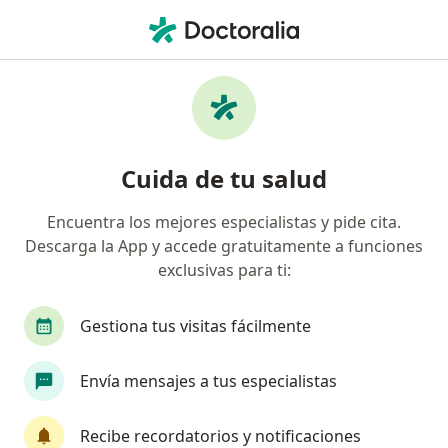
Men
Diente Perdido • Sabaneta, Antioquia
Filtros
• 1
Mapa
Especialistas en Diente perdido en
Cuida de tu salud
Sabaneta
Encuentra los mejores especialistas y pide cita.
Descarga la App y accede gratuitamente a funciones
¿Qué especialidad estás buscando?
exclusivas para ti:
Odontólogo
Cirujano maxilofacial
Especi
Gestiona tus visitas fácilmente
Envía mensajes a tus especialistas
Recibe recordatorios y notificaciones