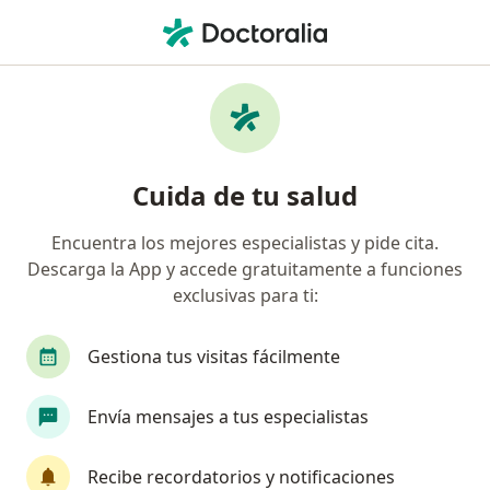
Men
Odontalgia • Sabaneta, Antioquia
Filtros
• 1
Seguro
Mapa
Especialistas en Odontalgia en Sabaneta
Cuida de tu salud
Encuentra los mejores especialistas y pide cita.
¿Qué especialidad estás buscando?
Descarga la App y accede gratuitamente a funciones
Odontólogo
Cirujano maxilofacial
Especi
exclusivas para ti:
Gestiona tus visitas fácilmente
Envía mensajes a tus especialistas
Recibe recordatorios y notificaciones