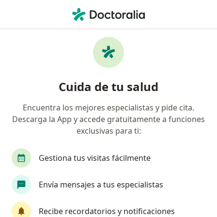
Men
Pulpitis • Sabaneta, Antioquia
Filtros
• 1
Seguro
Mapa
Especialistas en Pulpitis en Sabaneta
Cuida de tu salud
Encuentra los mejores especialistas y pide cita.
¿Qué especialidad estás buscando?
Descarga la App y accede gratuitamente a funciones
Odontólogo
Cirujano maxilofacial
Especi
exclusivas para ti:
Gestiona tus visitas fácilmente
Envía mensajes a tus especialistas
Recibe recordatorios y notificaciones