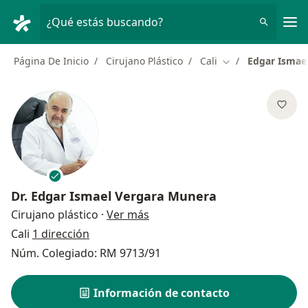
Men
¿Qué estás buscando?
Página De Inicio
Cirujano Plástico
Cali
Edgar Ismae
Cambiar de ciuda
Dr.
Edgar Ismael Vergara Munera
sobre las especializaciones
Cirujano plástico
·
Ver más
Cali
1 dirección
Núm. Colegiado: RM 9713/91
Información de contacto