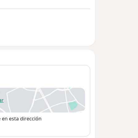
ar
 abre en una nueva pestaña
e en esta dirección