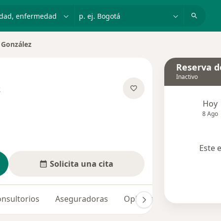
dad, enfermedad o nombre
p. ej. Bogotá
 González
iudad
Reserva de
Inactivo
z
e las especializaciones
Hoy
8 Ago
Este 
Solicita una cita
nsultorios
Aseguradoras
Opiniones