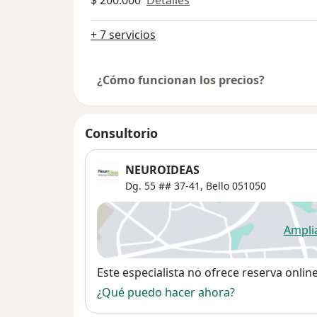
$ 200.000
Detalles
+ 7 servicios
¿Cómo funcionan los precios?
Consultorio
NEUROIDEAS
Dg. 55 ## 37-41,
Bello
051050
Ampli
se
Disponibilidad
Este especialista no ofrece reserva onlin
¿Qué puedo hacer ahora?