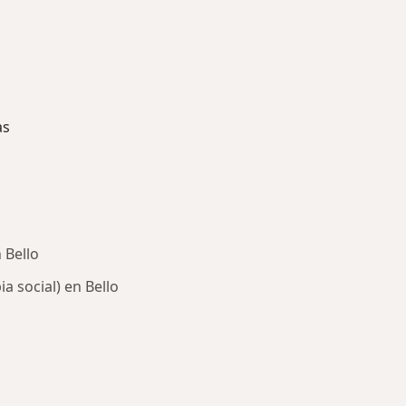
as
 Bello
a social) en Bello
ría: Enfermedades más tratadas