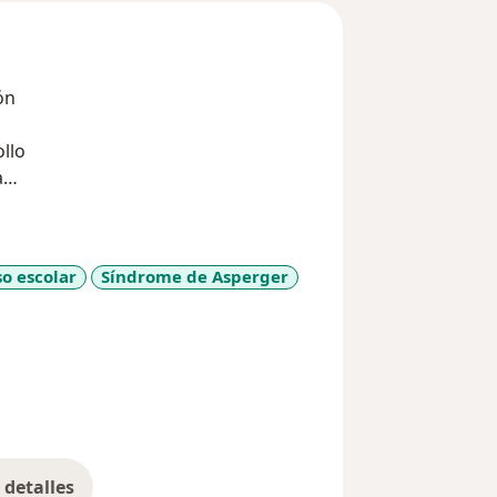
ón
ollo
a
ento, para niños, jóvenes y adultos en
o escolar
Síndrome de Asperger
detalles