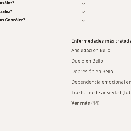
nzález?
zález?
on González?
Enfermedades más tratad
Ansiedad en Bello
Duelo en Bello
Depresión en Bello
Dependencia emocional en
Trastorno de ansiedad (fobi
Ver más (14)
cercanos
Más en esta catego