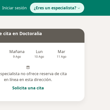
Iniciar sesión
¿Eres un especialista?
 cita en Doctoralia
Mañana
Lun
Mar
Mié
Jue
9 Ago
10 Ago
11 Ago
12 Ago
13 Ag
especialista no ofrece reserva de cita
en línea en esta dirección.
Solicita una cita