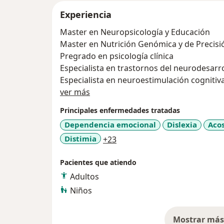
Experiencia
Master en Neuropsicología y Educación
Master en Nutrición Genómica y de Precisi
Pregrado en psicología clínica
Especialista en trastornos del neurodesarr
Especialista en neuroestimulación cognitiv
Acerca de mí
ver más
Asesoría, evaluación, diagnóstico y tratami
Principales enfermedades tratadas
el área de psicología y neuropsicologia.
Dependencia emocional
Dislexia
Acos
a11y_sr_more_diseases
Distimia
+23
Pacientes que atiendo
Adultos
Niños
Mostrar más 