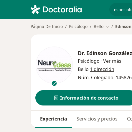
especiali
Página De Inicio
Psicólogo
Bello
Edinson
Cambiar de c
Dr.
Edinson Gonzále
sobr
Psicólogo
·
Ver más
Bello
1 dirección
Núm. Colegiado: 145826
Información de contacto
Experiencia
Servicios y precios
Co