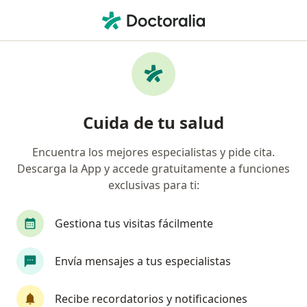
Men
Trastorno Evitativo De La Personalidad • Bello, Antioquia
Filtros
• 1
Mapa
Especialistas en Trastorno evitativo de la
Cuida de tu salud
personalidad en Bello
Encuentra los mejores especialistas y pide cita.
Descarga la App y accede gratuitamente a funciones
¿Qué especialidad estás buscando?
exclusivas para ti:
Psicólogo
Gestiona tus visitas fácilmente
Envía mensajes a tus especialistas
Recibe recordatorios y notificaciones