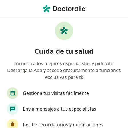
Men
Psicólogo • Girardota, Antioquia
Filtros
Seguro
Mapa
Psicólogos en Girardota
Cuida de tu salud
Encuentra los mejores especialistas y pide cita.
¿Cuál es tu compañía aseguradora?
Descarga la App y accede gratuitamente a funciones
Suramericana S.A.
Colmedica Medicina Prepag
exclusivas para ti:
Gestiona tus visitas fácilmente
Envía mensajes a tus especialistas
Recibe recordatorios y notificaciones