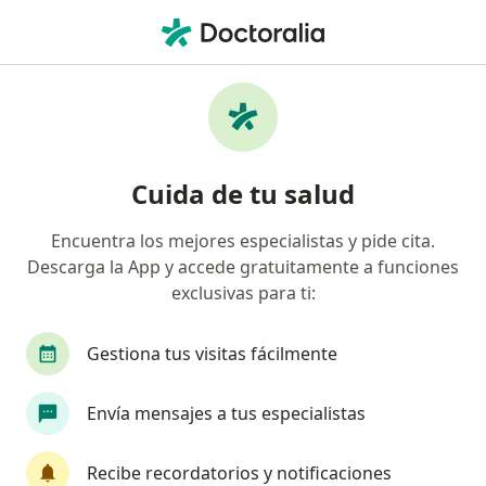
Men
Psicólogo • Bello, Antioquia
Filtros
Seguro
Mapa
Psicólogos en Bello
Cuida de tu salud
Encuentra los mejores especialistas y pide cita.
¿Cuál es tu compañía aseguradora?
Descarga la App y accede gratuitamente a funciones
Alkoes S.A.S.
exclusivas para ti:
Gestiona tus visitas fácilmente
Envía mensajes a tus especialistas
Recibe recordatorios y notificaciones