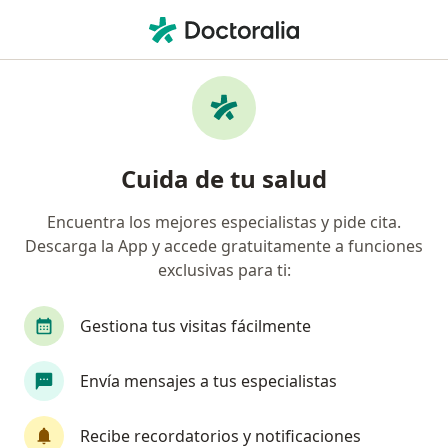
Men
Endocrinólogo • Bogotá, Cundinamarca
Búsquedas relacionadas
Enfermedades más tratadas
Diabetes en Bogotá
Cuida de tu salud
Enfermedades de la tiroides en Bogotá
Encuentra los mejores especialistas y pide cita.
Cáncer de la tiroides en Bogotá
Descarga la App y accede gratuitamente a funciones
Hipotiroidismo en Bogotá
exclusivas para ti:
Hiperparatiroidismo en Bogotá
Gestiona tus visitas fácilmente
Ver más (15)
Más en esta categoría: Enfermedades más tr
Envía mensajes a tus especialistas
Página De Inicio
Endocrinólogo
Bogotá
Recibe recordatorios y notificaciones