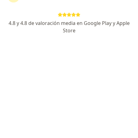
Coomeva Medicina Prepagada
Cambiar de ciudad
4.8 y 4.8 de valoración media en Google Play y Apple
Store
No hemos encontrado ningún
Endocrinólogo en Bogotá, Cundinamarca