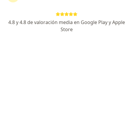
474 opiniones
Dirección
En línea
4.8 y 4.8 de valoración media en Google Play y Apple
Store
Calle 127 # 20 - 78 consultorio 328, Bogotá
•
Mapa
Edificio Horizonte
Acepta Pan American Life De Colombia Compañía
De Seguros S.A.
Visita Endocrinología
Este especialista no ofrece reserva de cita en línea en esta dirección.
Solicita una cita