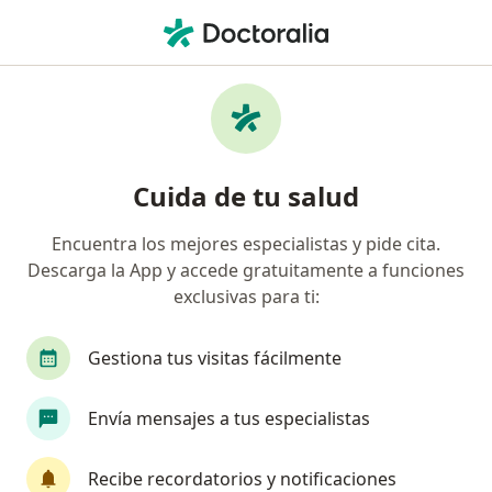
Men
Endocrinólogo • Bogotá, Cundinamarca
Filtros
Seguro:
Pan American Life D
Endocrinólogos recomendados de Pan
Cuida de tu salud
American Life De Colombia Compañía De
Seguros S.A. en Bogotá
Encuentra los mejores especialistas y pide cita.
Descarga la App y accede gratuitamente a funciones
exclusivas para ti:
Gestiona tus visitas fácilmente
Envía mensajes a tus especialistas
Dra. Lorena Leal Leaño
Recibe recordatorios y notificaciones
Endocrinóloga