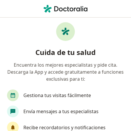
Men
Endocrinólogo • Bogotá, Cundinamarca
Búsquedas relacionadas
Enfermedades más tratadas
Diabetes en Bogotá
Cuida de tu salud
Enfermedades de la tiroides en Bogotá
Encuentra los mejores especialistas y pide cita.
Cáncer de la tiroides en Bogotá
Descarga la App y accede gratuitamente a funciones
Hipotiroidismo en Bogotá
exclusivas para ti:
Hiperparatiroidismo en Bogotá
Gestiona tus visitas fácilmente
Ver más (15)
Más en esta categoría: Enfermedades más tr
Envía mensajes a tus especialistas
Página De Inicio
Endocrinólogo
Bogotá
Sura
Cambiar d
Recibe recordatorios y notificaciones