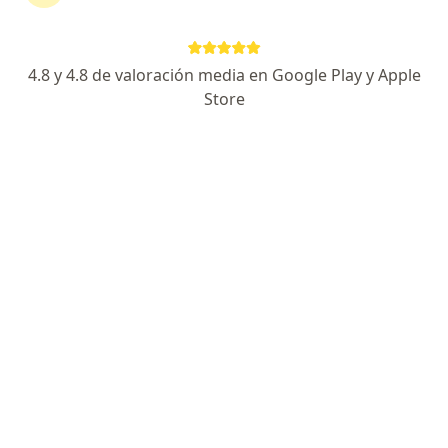
4.8 y 4.8 de valoración media en Google Play y Apple
Store
No hemos encontrado ningún
Endocrinólogo en Bogotá, Cundinamarca