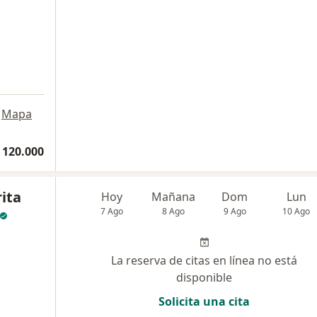
Mapa
 120.000
ita
Hoy
Mañana
Dom
Lun
7 Ago
8 Ago
9 Ago
10 Ago
La reserva de citas en línea no está
disponible
Solicita una cita