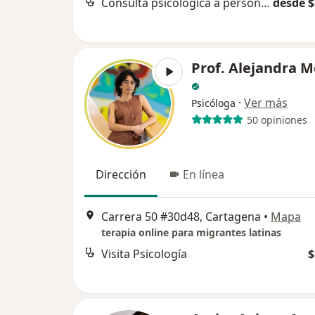
Consulta psicológica a personas en proceso de reintegración social pos egreso del sistema penitenciario
desde $
Prof. Alejandra M
·
Ver más
Psicóloga
50 opiniones
Dirección
En línea
Carrera 50 #30d48, Cartagena
•
Mapa
terapia online para migrantes latinas
Visita Psicología
$