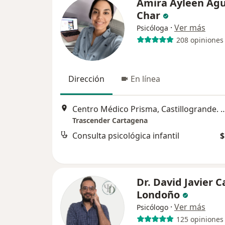
Amira Ayleen Agu
Char
·
Ver más
Psicóloga
208 opiniones
Dirección
En línea
Centro Médico Prisma, Castillogrande. Cra 6 #5-161, Co
Trascender Cartagena
Consulta psicológica infantil
$
Dr. David Javier C
Londoño
·
Ver más
Psicólogo
125 opiniones