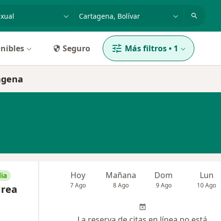
dad, enfermedad o nombre
p. ej. Bogotá
nibles
Seguro
Más filtros
•
1
tagena
Hoy
Mañana
Dom
Lun
ia
7 Ago
8 Ago
9 Ago
10 Ago
drea
La reserva de citas en línea no está