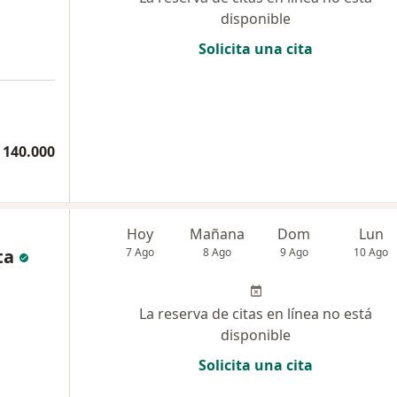
disponible
Solicita una cita
a
 140.000
Hoy
Mañana
Dom
Lun
ta
7 Ago
8 Ago
9 Ago
10 Ago
La reserva de citas en línea no está
disponible
Solicita una cita