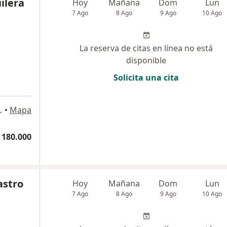
ilera
Hoy
Mañana
Dom
Lun
7 Ago
8 Ago
9 Ago
10 Ago
La reserva de citas en línea no está
disponible
Solicita una cita
nsultorio 604, Cartagena
•
Mapa
 180.000
astro
Hoy
Mañana
Dom
Lun
7 Ago
8 Ago
9 Ago
10 Ago