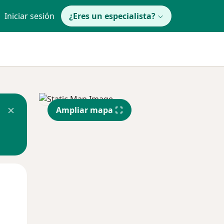
Iniciar sesión
¿Eres un especialista?
Ampliar mapa
Mar
Mié
Jue
11 Ago
12 Ago
13 Ago