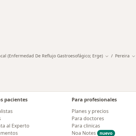
rmedades en Pereira
cal (Enfermedad De Reflujo Gastroesofágico; Erge)
Pereira
Cambiar de ci
C
os pacientes
Para profesionales
listas
Planes y precios
s
Para doctores
ta al Experto
Para clinicas
amentos
Noa Notes
nuevo