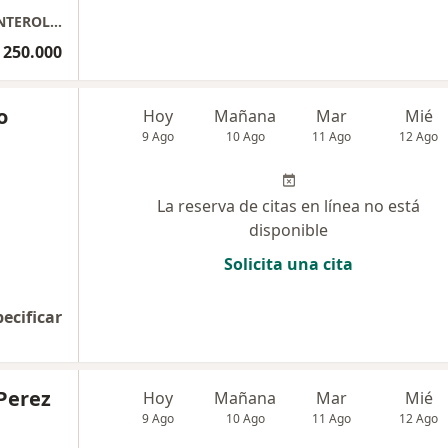
CONSULTA CON ESPECIALISTA DE GASTROENTEROLOGIA
 250.000
o
Hoy
Mañana
Mar
Mié
9 Ago
10 Ago
11 Ago
12 Ago
La reserva de citas en línea no está
disponible
Solicita una cita
pecificar
Perez
Hoy
Mañana
Mar
Mié
9 Ago
10 Ago
11 Ago
12 Ago