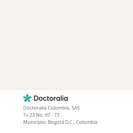
udad
ambiar de ciudad
Contacto
Doctoralia - Página de inicio
Doctoralia Colombia, SAS
Tv 23 No. 97 - 73
Municipio: Bogotá D.C., Colombia