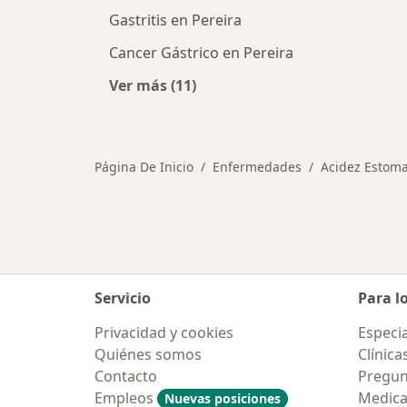
Gastritis en Pereira
Cancer Gástrico en Pereira
Ver más (11)
Más en esta categoría: Otras enfe
Página De Inicio
Enfermedades
Acidez Estoma
Servicio
Para l
Privacidad y cookies
Especia
Quiénes somos
Clínica
Contacto
Pregun
Empleos
Medic
Nuevas posiciones