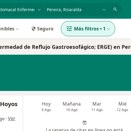
dad, enfermedad o nombre
p. ej. Bogotá
nibles
Seguro
Más filtros
•
1
fermedad de Reflujo Gastroesofágico; ERGE) en Per
 Hoyos
Hoy
Mañana
Mar
Mié
9 Ago
10 Ago
11 Ago
12 Ago
·
Ver
ogo
La reserva de citas en línea no está