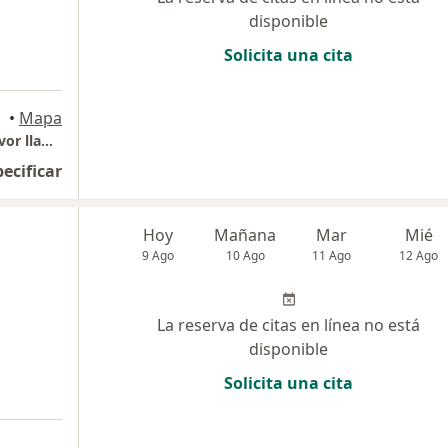
disponible
Solicita una cita
•
Mapa
Consultorio Particular - Para agendar por favor llamar
pecificar
Hoy
Mañana
Mar
Mié
9 Ago
10 Ago
11 Ago
12 Ago
La reserva de citas en línea no está
disponible
Solicita una cita