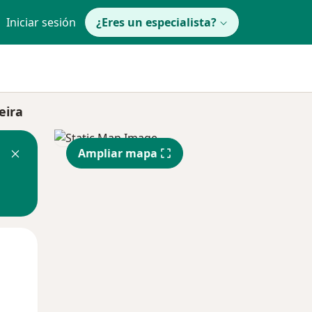
Iniciar sesión
¿Eres un especialista?
eira
Ampliar mapa
Jue
Vie
Sáb
13 Ago
14 Ago
15 Ago